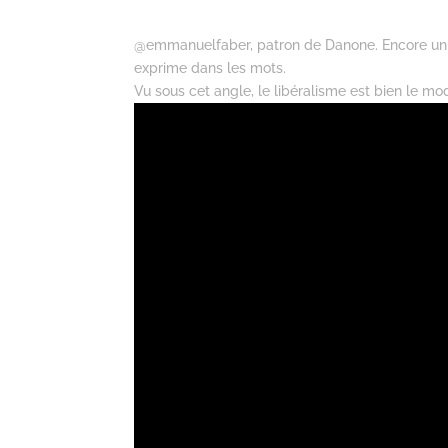
@emmanuelfaber, patron de Danone. Encore un ga
exprime dans les mots.
Vu sous cet angle, le libéralisme est bien le mo