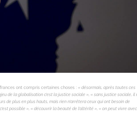
uffrances ont compris certaines choses :
« désormais, après toutes ces
u de la globalisation c’est la justice sociale », « sans justice sociale, il 
s de plus en plus hauts, mais rien n’arrêtera ceux qui ont besoin de
est possible », « découvrir la beauté de l’altérité », « on peut vivre ave