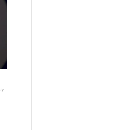
n’y
c