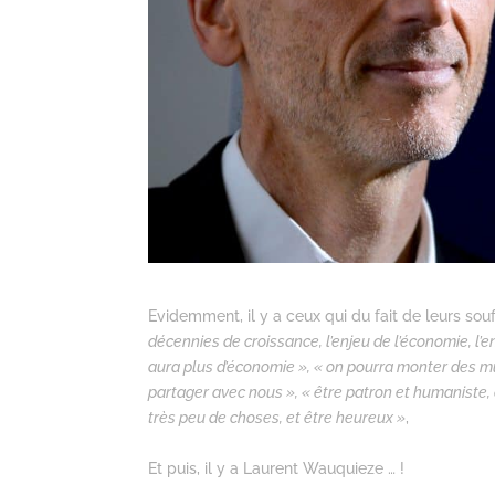
Evidemment, il y a ceux qui du fait de leurs so
décennies de croissance, l’enjeu de l’économie, l’enje
aura plus d’économie », « on pourra monter des mur
partager avec nous », « être patron et humaniste, c’
très peu de choses, et être heureux »
,
Et puis, il y a
Laurent Wauquiez
e … !