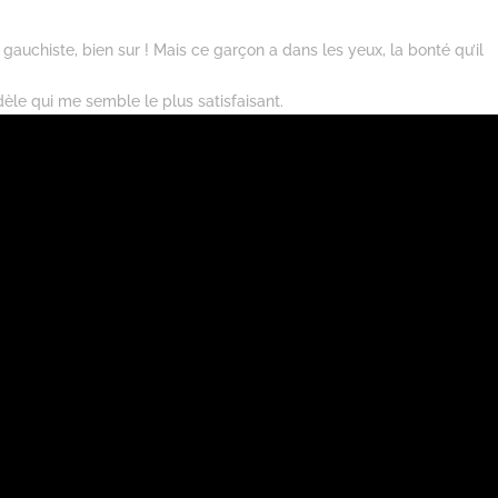
uchiste, bien sur ! Mais ce garçon a dans les yeux, la bonté qu’il
dèle qui me semble le plus satisfaisant.