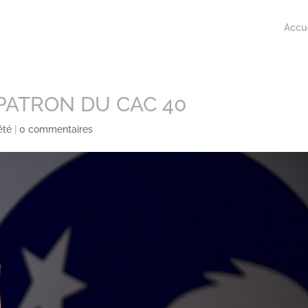
Accue
PATRON DU CAC 40
été
|
0 commentaires