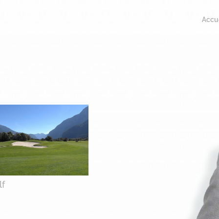
Accue
lf