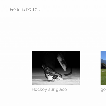
Hockey sur glace
go