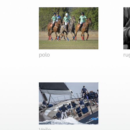
polo
ru
Voile